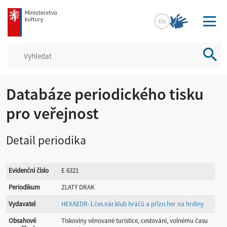
mkcr.cz
EN
Vyhled
Databáze periodického tisku
pro veřejnost
Detail periodika
Evidenční číslo
E 6321
Periodikum
ZLATÝ DRAK
Vydavatel
HEXAEDR-1.čes.nár.klub hráčů a přízn.her na hrdiny
Obsahové
Tiskoviny věnované turistice, cestování, volnému času