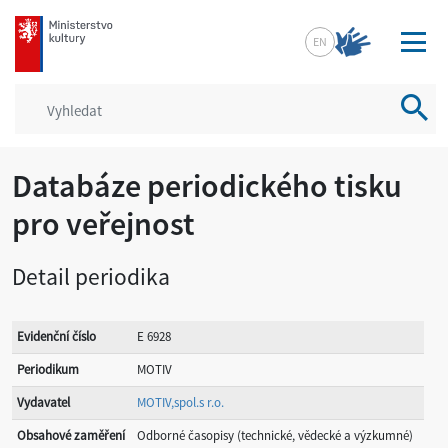
mkcr.cz
EN
Vyhled
Databáze periodického tisku
pro veřejnost
Detail periodika
Evidenční číslo
E 6928
Periodikum
MOTIV
Vydavatel
MOTIV,spol.s r.o.
Obsahové zaměření
Odborné časopisy (technické, vědecké a výzkumné)