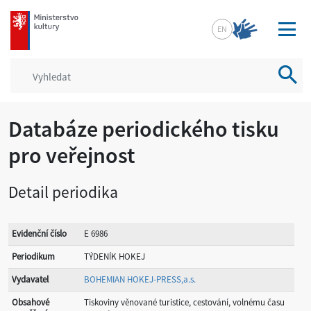
mkcr.cz
EN
Vyhled
Databáze periodického tisku
pro veřejnost
Detail periodika
Evidenční číslo
E 6986
Periodikum
TÝDENÍK HOKEJ
Vydavatel
BOHEMIAN HOKEJ-PRESS,a.s.
Obsahové
Tiskoviny věnované turistice, cestování, volnému času