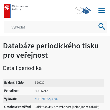
mkcr.cz
EN
Vyhled
Databáze periodického tisku
pro veřejnost
Detail periodika
Evidenční číslo
E 19930
Periodikum
FESTIVALY
Vydavatel
KULT MEDIA, s.r.o.
Obsahové zaměření
Další tiskoviny pro veřejnost (nelze jinam zařadit)