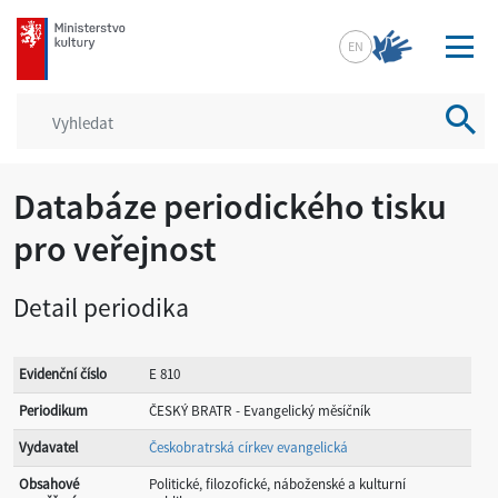
mkcr.cz
EN
Vyhled
Databáze periodického tisku
pro veřejnost
Detail periodika
Evidenční číslo
E 810
Periodikum
ČESKÝ BRATR - Evangelický měsíčník
Vydavatel
Českobratrská církev evangelická
Obsahové
Politické, filozofické, náboženské a kulturní