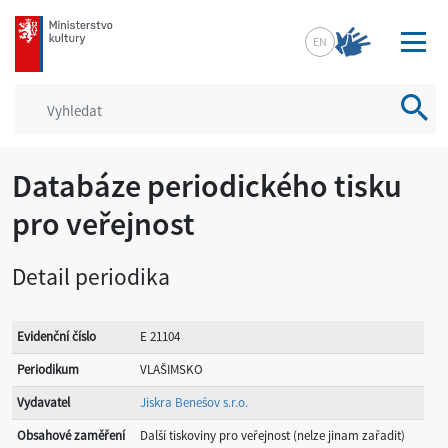
mkcr.cz
EN
Vyhled
Databáze periodického tisku
pro veřejnost
Detail periodika
Evidenční číslo
E 21104
Periodikum
VLAŠIMSKO
Vydavatel
Jiskra Benešov s.r.o.
Obsahové zaměření
Další tiskoviny pro veřejnost (nelze jinam zařadit)