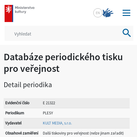
mkcr.cz
EN
Vyhled
Databáze periodického tisku
pro veřejnost
Detail periodika
Evidenční číslo
E 21322
Periodikum
PLESY
Vydavatel
KULT MEDIA, s.r.o.
Obsahové zaměření
Další tiskoviny pro veřejnost (nelze jinam zařadit)