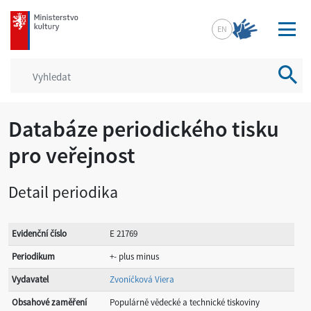
mkcr.cz
EN
Vyhled
Databáze periodického tisku
pro veřejnost
Detail periodika
Evidenční číslo
E 21769
Periodikum
+- plus minus
Vydavatel
Zvoníčková Viera
Obsahové zaměření
Populárně vědecké a technické tiskoviny