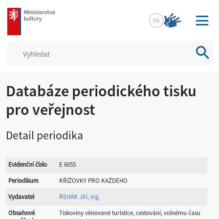
mkcr.cz
EN
Vyhled
Databáze periodického tisku
pro veřejnost
Detail periodika
Evidenční číslo
E 6055
Periodikum
KŘÍŽOVKY PRO KAŽDÉHO
Vydavatel
ŘEHÁK Jiří, ing.
Obsahové
Tiskoviny věnované turistice, cestování, volnému času