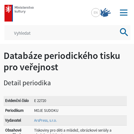
mkcr.cz
EN
Vyhled
Databáze periodického tisku
pro veřejnost
Detail periodika
Evidenční číslo
E 22720
Periodikum
MOJE SUDOKU
Vydavatel
ArsPress, s.r.o.
Obsahové
Tiskoviny pro děti a mládež, obrázkové seriály a