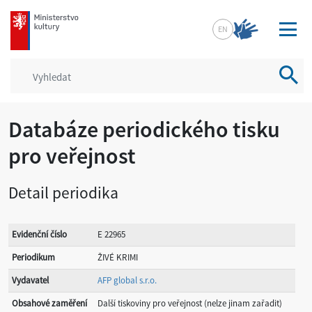
mkcr.cz
EN
Vyhled
Databáze periodického tisku
pro veřejnost
Detail periodika
Evidenční číslo
E 22965
Periodikum
ŽIVÉ KRIMI
Vydavatel
AFP global s.r.o.
Obsahové zaměření
Další tiskoviny pro veřejnost (nelze jinam zařadit)