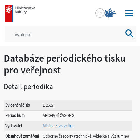
mkcr.cz
EN
Vyhled
Databáze periodického tisku
pro veřejnost
Detail periodika
Evidenční číslo
E 2629
Periodikum
ARCHIVNÍ ČASOPIS
Vydavatel
Ministerstvo vnitra
Obsahové zaměření
Odborné časopisy (technické, vědecké a výzkumné)