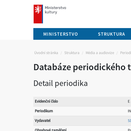
mkcr.cz
MINISTERSTVO
STRUKTURA
Úvodní stránka
Struktura
Média a audiovize
Periodi
Databáze periodického t
Detail periodika
Evidenční číslo
E
Periodikum
IN
Vydavatel
S
Obsahové zaměření
Po