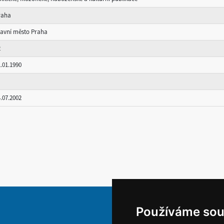
raha
lavní město Praha
2
.01.1990
.07.2002
Používáme sou