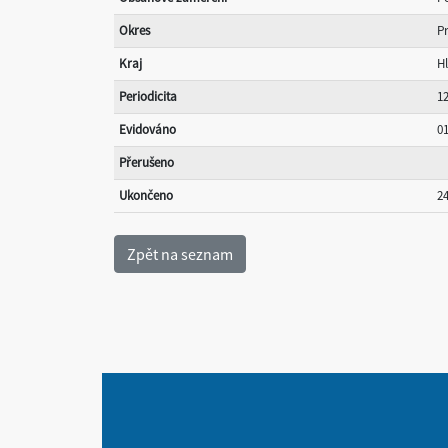
Okres
P
Kraj
H
Periodicita
1
Evidováno
01
Přerušeno
Ukončeno
24