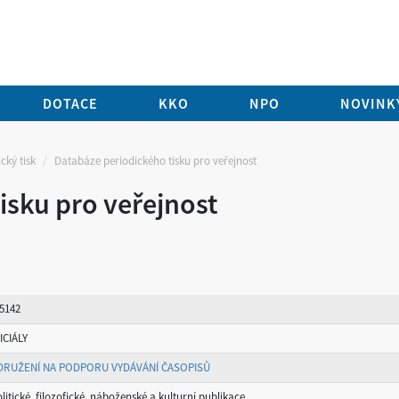
DOTACE
KKO
NPO
NOVINKY
cký tisk
Databáze periodického tisku pro veřejnost
isku pro veřejnost
 5142
ICIÁLY
DRUŽENÍ NA PODPORU VYDÁVÁNÍ ČASOPISŮ
litické, filozofické, náboženské a kulturní publikace