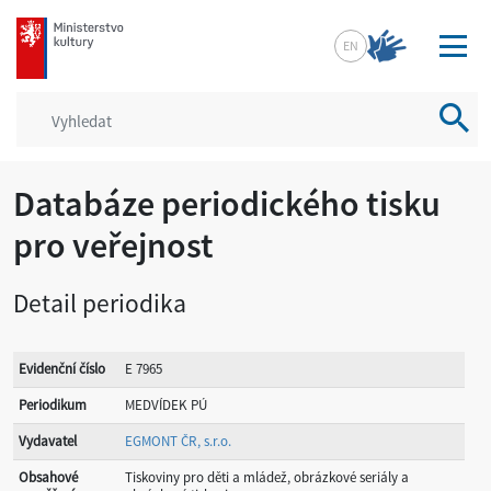
mkcr.cz
EN
Vyhled
Databáze periodického tisku
pro veřejnost
Detail periodika
Evidenční číslo
E 7965
Periodikum
MEDVÍDEK PÚ
Vydavatel
EGMONT ČR, s.r.o.
Obsahové
Tiskoviny pro děti a mládež, obrázkové seriály a