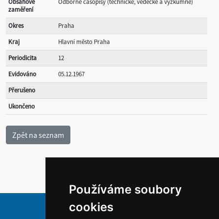
Obsahové
Odborné časopisy (technické, vědecké a výzkumné)
zaměření
Okres
Praha
Kraj
Hlavní město Praha
Periodicita
12
Evidováno
05.12.1967
Přerušeno
Ukončeno
Používáme soubory
cookies