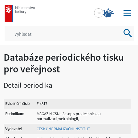
mkcr.cz
EN
Vyhled
Databáze periodického tisku
pro veřejnost
Detail periodika
Evidenční číslo
E 4817
Periodikum
MAGAZÍN ČSN - časopis pro technickou
normalizaci,metrolologii,
Vydavatel
ČESKÝ NORMALIZAČNÍ INSTITUT