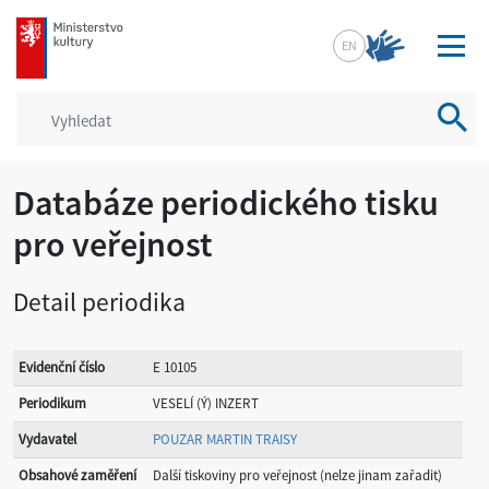
mkcr.cz
EN
Vyhled
Databáze periodického tisku
pro veřejnost
Detail periodika
Evidenční číslo
E 10105
Periodikum
VESELÍ (Ý) INZERT
Vydavatel
POUZAR MARTIN TRAISY
Obsahové zaměření
Další tiskoviny pro veřejnost (nelze jinam zařadit)