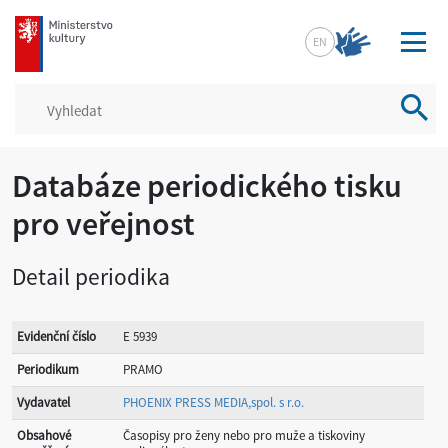
mkcr.cz
EN
Vyhled
Databáze periodického tisku
pro veřejnost
Detail periodika
Evidenční číslo
E 5939
Periodikum
PRAMO
Vydavatel
PHOENIX PRESS MEDIA,spol. s r.o.
Obsahové
Časopisy pro ženy nebo pro muže a tiskoviny