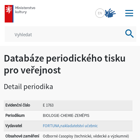
mkcr.cz
EN
Vyhled
Databáze periodického tisku
pro veřejnost
Detail periodika
Evidenční číslo
E 1763
Periodikum
BIOLOGIE-CHEMIE-ZEMĚPIS
Vydavatel
FORTUNA,nakladatelství učebnic
Obsahové zaměření
Odborné časopisy (technické, vědecké a výzkumné)