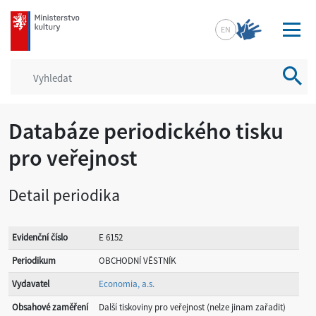
mkcr.cz
EN
Vyhled
Databáze periodického tisku
pro veřejnost
Detail periodika
Evidenční číslo
E 6152
Periodikum
OBCHODNÍ VĚSTNÍK
Vydavatel
Economia, a.s.
Obsahové zaměření
Další tiskoviny pro veřejnost (nelze jinam zařadit)