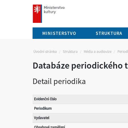
mkcr.cz
MINISTERSTVO
STRUKTURA
Úvodní stránka
Struktura
Média a audiovize
Periodi
Databáze periodického t
Detail periodika
Evidenční číslo
Periodikum
Vydavatel
Obsahové zaměření