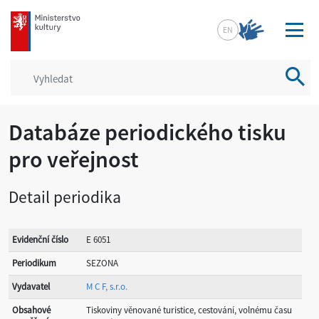
mkcr.cz
EN
Vyhled
Databáze periodického tisku
pro veřejnost
Detail periodika
Evidenční číslo
E 6051
Periodikum
SEZONA
Vydavatel
M C F, s.r.o.
Obsahové
Tiskoviny věnované turistice, cestování, volnému času