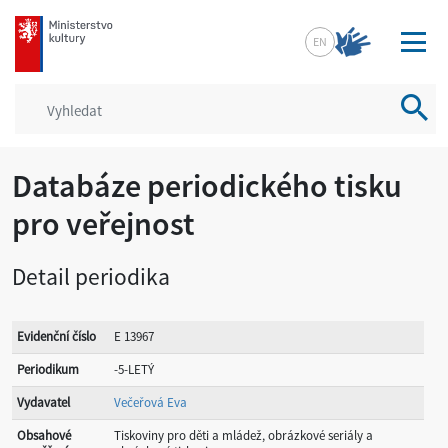
mkcr.cz
EN
Vyhled
Databáze periodického tisku
pro veřejnost
Detail periodika
Evidenční číslo
E 13967
Periodikum
-5-LETÝ
Vydavatel
Večeřová Eva
Obsahové
Tiskoviny pro děti a mládež, obrázkové seriály a