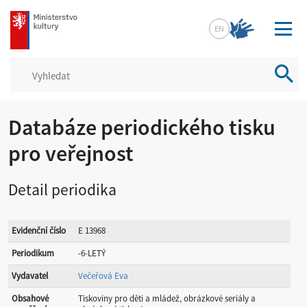
mkcr.cz
EN
Vyhled
Databáze periodického tisku
pro veřejnost
Detail periodika
Evidenční číslo
E 13968
Periodikum
-6-LETÝ
Vydavatel
Večeřová Eva
Obsahové
Tiskoviny pro děti a mládež, obrázkové seriály a