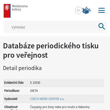
mkcr.cz
EN
Vyhled
Databáze periodického tisku
pro veřejnost
Detail periodika
Evidenční číslo
E 15530
Periodikum
DIETA
Vydavatel
CZECH NEWS CENTER a.s.
Obsahové
Časopisy pro ženy nebo pro muže a tiskoviny