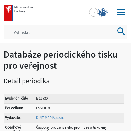
mkcr.cz
EN
Vyhled
Databáze periodického tisku
pro veřejnost
Detail periodika
Evidenční číslo
E 15730
Periodikum
FASHION
Vydavatel
KULT MEDIA, s.r.o.
Obsahové
Časopisy pro ženy nebo pro muže a tiskoviny