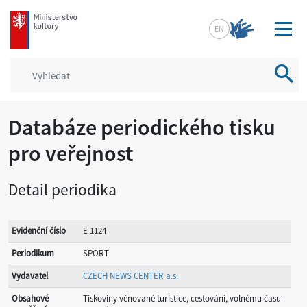
mkcr.cz
EN
Vyhled
Databáze periodického tisku
pro veřejnost
Detail periodika
Evidenční číslo
E 1124
Periodikum
SPORT
Vydavatel
CZECH NEWS CENTER a.s.
Obsahové
Tiskoviny věnované turistice, cestování, volnému času