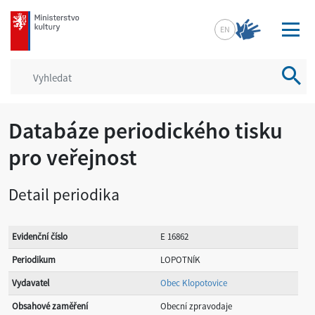
mkcr.cz
EN
Vyhled
Databáze periodického tisku
pro veřejnost
Detail periodika
Evidenční číslo
E 16862
Periodikum
LOPOTNÍK
Vydavatel
Obec Klopotovice
Obsahové zaměření
Obecní zpravodaje