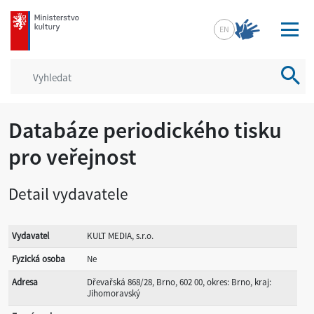
mkcr.cz
EN
Vyhled
Databáze periodického tisku
pro veřejnost
Detail vydavatele
Vydavatel
KULT MEDIA, s.r.o.
Fyzická osoba
Ne
Adresa
Dřevařská 868/28, Brno, 602 00, okres: Brno, kraj:
Jihomoravský