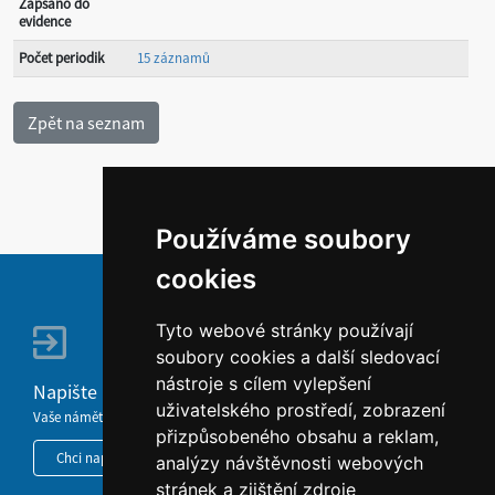
Zapsáno do
evidence
Počet periodik
15 záznamů
Používáme soubory
cookies
Tyto webové stránky používají
soubory cookies a další sledovací
nástroje s cílem vylepšení
Napište nám
uživatelského prostředí, zobrazení
Vaše náměty, komentáře, připomínky a dotazy nezůstanou bez odezvy.
přizpůsobeného obsahu a reklam,
Chci napsat MKČR
analýzy návštěvnosti webových
stránek a zjištění zdroje