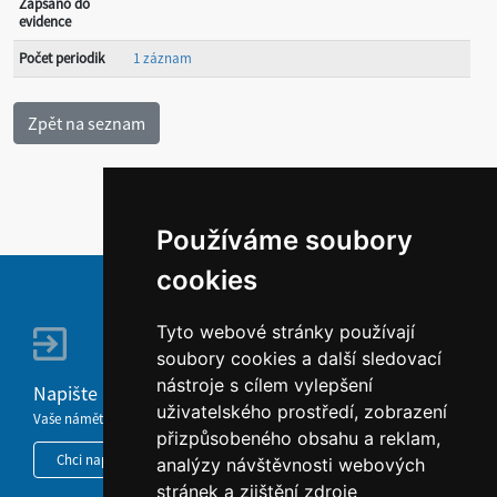
Zapsáno do
evidence
Počet periodik
1 záznam
Používáme soubory
cookies
Tyto webové stránky používají
soubory cookies a další sledovací
nástroje s cílem vylepšení
Napište nám
uživatelského prostředí, zobrazení
Vaše náměty, komentáře, připomínky a dotazy nezůstanou bez odezvy.
přizpůsobeného obsahu a reklam,
Chci napsat MKČR
analýzy návštěvnosti webových
stránek a zjištění zdroje