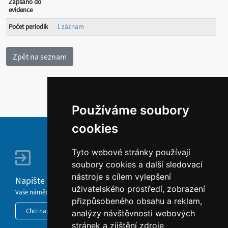
Zapsáno do
evidence
Počet periodik
1 záznam
Používáme soubory
cookies
Tyto webové stránky používají
soubory cookies a další sledovací
nástroje s cílem vylepšení
Napište nám
uživatelského prostředí, zobrazení
Vaše náměty, komentáře, připomínky a dotazy nezůstanou bez odezvy.
přizpůsobeného obsahu a reklam,
Chci napsat MKČR
analýzy návštěvnosti webových
stránek a zjištění zdroje