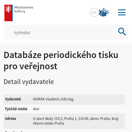
mkcr.cz
EN
Vyhled
Databáze periodického tisku
pro veřejnost
Detail vydavatele
Vydavatel
HORÁK Vladimír,JUDr.Ing.
Fyzická osoba
Ano
Adresa
U staré školy 115/2, Praha 1, 110 00, okres: Praha, kraj:
Hlavní město Praha