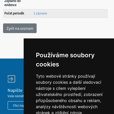
Zapsáno do
evidence
Počet periodik
1 záznam
Používáme soubory
cookies
Tyto webové stránky používají
soubory cookies a další sledovací
nástroje s cílem vylepšení
Napište nám
uživatelského prostředí, zobrazení
Vaše náměty, komentáře, připomínky a dotazy nezůstanou bez odezvy.
přizpůsobeného obsahu a reklam,
Chci napsat MKČR
analýzy návštěvnosti webových
stránek a zjištění zdroje