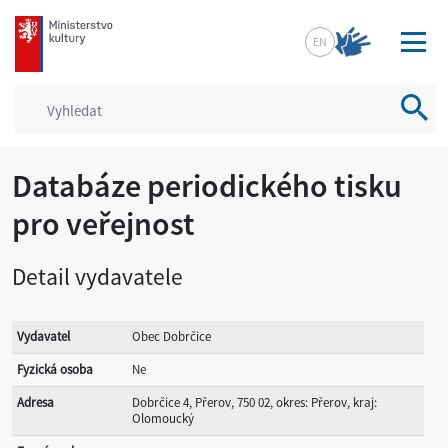
mkcr.cz
EN
Vyhled
Databáze periodického tisku
pro veřejnost
Detail vydavatele
Vydavatel
Obec Dobrčice
Fyzická osoba
Ne
Adresa
Dobrčice 4, Přerov, 750 02, okres: Přerov, kraj:
Olomoucký