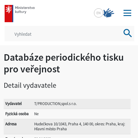
mkcr.cz
EN
Vyhled
Databáze periodického tisku
pro veřejnost
Detail vydavatele
Vydavatel
T/PRODUCTION,spol.s r.o.
Fyzická osoba
Ne
Adresa
Hudečkova 10/1043, Praha 4, 140 00, okres: Praha, kraj:
Hlavní město Praha