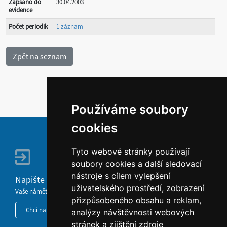
Zapsáno do
30.04.2003
evidence
Počet periodik
1 záznam
Používáme soubory
cookies
Tyto webové stránky používají
soubory cookies a další sledovací
nástroje s cílem vylepšení
Napište nám
uživatelského prostředí, zobrazení
Vaše náměty, komentáře, připomínky a dotazy nezůstanou bez odezvy.
přizpůsobeného obsahu a reklam,
Chci napsat MKČR
analýzy návštěvnosti webových
stránek a zjištění zdroje