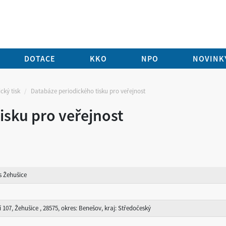
DOTACE
KKO
NPO
NOVINKY
cký tisk
Databáze periodického tisku pro veřejnost
isku pro veřejnost
s Žehušice
 107, Žehušice , 28575, okres: Benešov, kraj: Středočeský