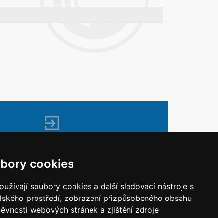
Napište nám
Vaše náměty, komentáře, připomínky a
bory cookies
dotazy nezůstanou bez odezvy.
Chci napsat MKČR
užívají soubory cookies a další sledovací nástroje s
elského prostředí, zobrazení přizpůsobeného obsahu
těvnosti webových stránek a zjištění zdroje