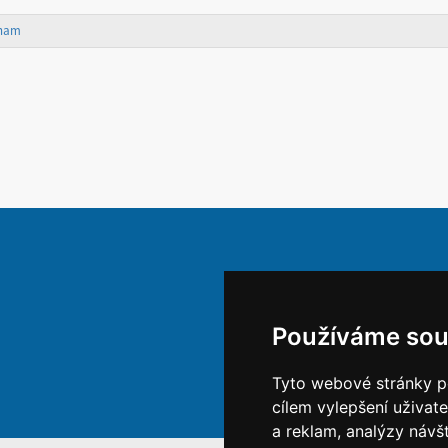
znam
Používáme sou
Tyto webové stránky po
cílem vylepšení uživat
a reklam, analýzy návš