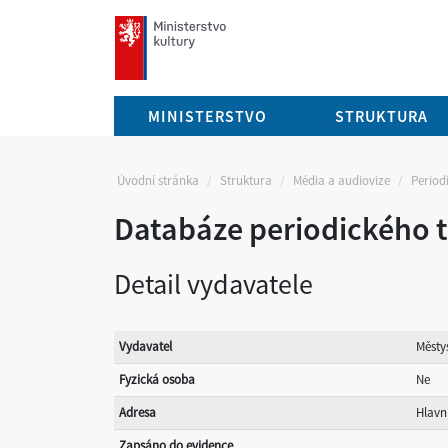
mkcr.cz
MINISTERSTVO
STRUKTURA
Úvodní stránka
Struktura
Média a audiovize
Periodi
Databáze periodického t
Detail vydavatele
Vydavatel
Městy
Fyzická osoba
Ne
Adresa
Hlavní
Zapsáno do evidence