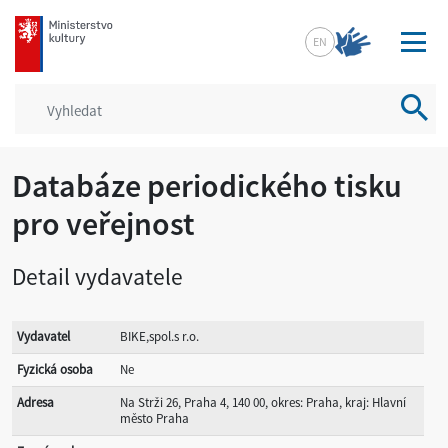
mkcr.cz
EN
Vyhled
Databáze periodického tisku
pro veřejnost
Detail vydavatele
Vydavatel
BIKE,spol.s r.o.
Fyzická osoba
Ne
Adresa
Na Strži 26, Praha 4, 140 00, okres: Praha, kraj: Hlavní
město Praha