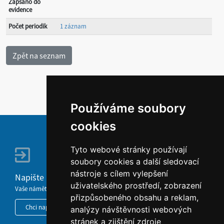
Zapsáno do
evidence
Počet periodik
1 záznam
Používáme soubory
cookies
Tyto webové stránky používají
soubory cookies a další sledovací
nástroje s cílem vylepšení
Napište nám
uživatelského prostředí, zobrazení
Vaše náměty, komentáře, připomínky a dotazy nezůstanou bez odezvy.
přizpůsobeného obsahu a reklam,
Chci napsat MKČR
analýzy návštěvnosti webových
stránek a zjištění zdroje