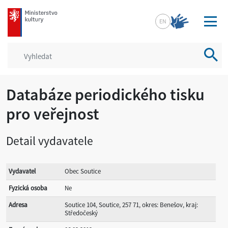
mkcr.cz
EN
Vyhled
Databáze periodického tisku
pro veřejnost
Detail vydavatele
Vydavatel
Obec Soutice
Fyzická osoba
Ne
Adresa
Soutice 104, Soutice, 257 71, okres: Benešov, kraj:
Středočeský