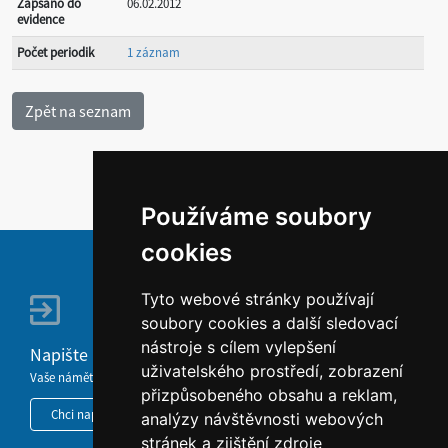
Zapsáno do
06.02.2012
evidence
Počet periodik
1 záznam
Používáme soubory
cookies
Tyto webové stránky používají
soubory cookies a další sledovací
nástroje s cílem vylepšení
Napište nám
uživatelského prostředí, zobrazení
Vaše náměty, komentáře, připomínky a dotazy nezůstanou bez odezvy.
přizpůsobeného obsahu a reklam,
Chci napsat MKČR
analýzy návštěvnosti webových
stránek a zjištění zdroje