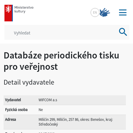
mkcr.cz
EN
Vyhled
Databáze periodického tisku
pro veřejnost
Detail vydavatele
Vydavatel
WIFCOM a.s
Fyzická osoba
Ne
Adresa
Milíčín 299, Miličín, 257 86, okres: Benešov, kraj:
Středočeský