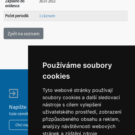
Zapsáno do
26.07.2012
evidence
Počet periodik
1 záznam
Používáme soubory
cookies
Tyto webové stránky používají
soubory cookies a další sledovací
nástroje s cílem vylepšení
Napište nám
uživatelského prostředí, zobrazení
Vaše náměty, komentáře, připomínky a dotazy nezůstanou bez odezvy.
přizpůsobeného obsahu a reklam,
Chci napsat MKČR
analýzy návštěvnosti webových
stránek a zjištění zdroje