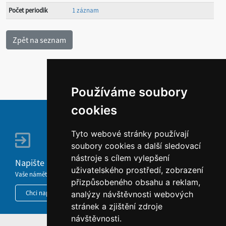
Počet periodik
1 záznam
Používáme soubory
cookies
Tyto webové stránky používají
soubory cookies a další sledovací
nástroje s cílem vylepšení
Napište nám
uživatelského prostředí, zobrazení
Vaše náměty, komentáře, připomínky a dotazy nezůstanou bez odezvy.
přizpůsobeného obsahu a reklam,
Chci napsat MKČR
analýzy návštěvnosti webových
stránek a zjištění zdroje
návštěvnosti.