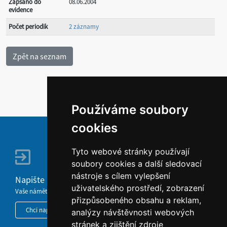
Zapsáno do
08.06.2004
evidence
Počet periodik
2 záznamy
Používáme soubory
cookies
Tyto webové stránky používají
soubory cookies a další sledovací
nástroje s cílem vylepšení
Napište nám
uživatelského prostředí, zobrazení
Vaše náměty, komentáře, připomínky a dotazy nezůstanou bez odezvy.
přizpůsobeného obsahu a reklam,
Chci napsat MKČR
analýzy návštěvnosti webových
stránek a zjištění zdroje