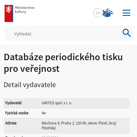
mkcr.cz
EN
Vyhled
Databáze periodického tisku
pro veřejnost
Detail vydavatele
Vydavatel
UNITED spol. s r. o.
Fyzická osoba
Ne
Adresa
Máchova 6, Praha 2, 120 00, okres: Plzeň, kraj:
Plzeňský