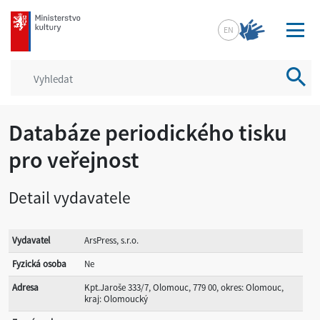
mkcr.cz
EN
Vyhled
Databáze periodického tisku
pro veřejnost
Detail vydavatele
Vydavatel
ArsPress, s.r.o.
Fyzická osoba
Ne
Adresa
Kpt.Jaroše 333/7, Olomouc, 779 00, okres: Olomouc,
kraj: Olomoucký