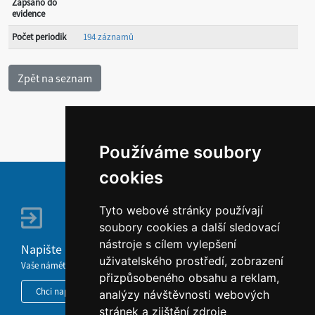
Zapsáno do
evidence
Počet periodik
194 záznamů
Používáme soubory
cookies
Tyto webové stránky používají
soubory cookies a další sledovací
nástroje s cílem vylepšení
Napište nám
uživatelského prostředí, zobrazení
Vaše náměty, komentáře, připomínky a dotazy nezůstanou bez odezvy.
přizpůsobeného obsahu a reklam,
Chci napsat MKČR
analýzy návštěvnosti webových
stránek a zjištění zdroje