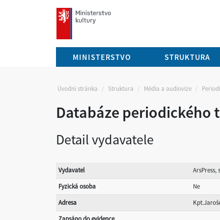
mkcr.cz
MINISTERSTVO
STRUKTURA
Úvodní stránka
Struktura
Média a audiovize
Periodi
Databáze periodického t
Detail vydavatele
Vydavatel
ArsPress, s
Fyzická osoba
Ne
Adresa
Kpt.Jaroš
Zapsáno do evidence