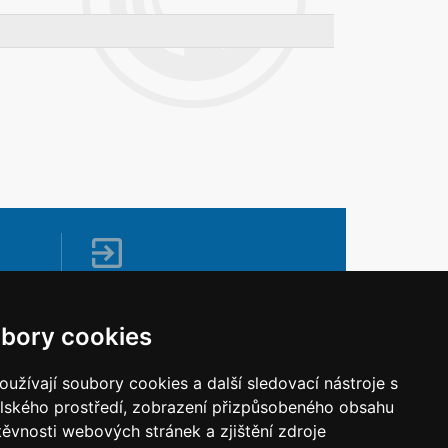
Napište nám
Vaše náměty, komentáře, připomínky a
bory cookies
dotazy nezůstanou bez odezvy.
Chci napsat MKČR
užívají soubory cookies a další sledovací nástroje s
elského prostředí, zobrazení přizpůsobeného obsahu
těvnosti webových stránek a zjištění zdroje