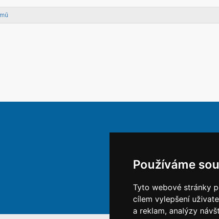
amů
Používáme sou
Tyto webové stránky po
cílem vylepšení uživat
a reklam, analýzy návš