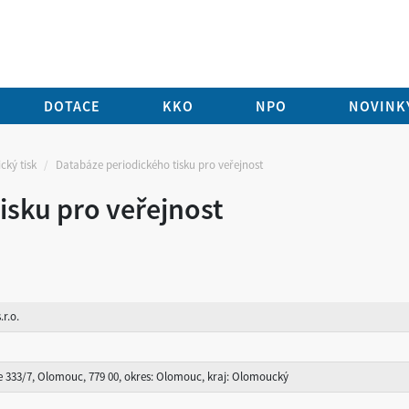
DOTACE
KKO
NPO
NOVINKY
cký tisk
Databáze periodického tisku pro veřejnost
isku pro veřejnost
.r.o.
e 333/7, Olomouc, 779 00, okres: Olomouc, kraj: Olomoucký