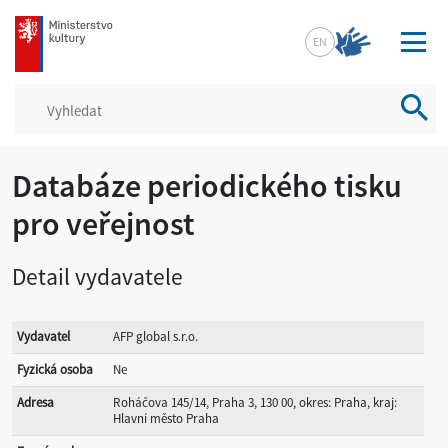
mkcr.cz
EN
Vyhled
Databáze periodického tisku
pro veřejnost
Detail vydavatele
Vydavatel
AFP global s.r.o.
Fyzická osoba
Ne
Adresa
Roháčova 145/14, Praha 3, 130 00, okres: Praha, kraj:
Hlavní město Praha