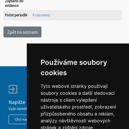
Zapsáno do
evidence
Počet periodik
9 záznamů
Používáme soubory
cookies
Tyto webové stránky používají
soubory cookies a další sledovací
nástroje s cílem vylepšení
Napište nám
uživatelského prostředí, zobrazení
Vaše náměty, komentáře, připomínky a dotazy nezůstanou bez odezvy.
přizpůsobeného obsahu a reklam,
Chci napsat MKČR
analýzy návštěvnosti webových
stránek a zjištění zdroje