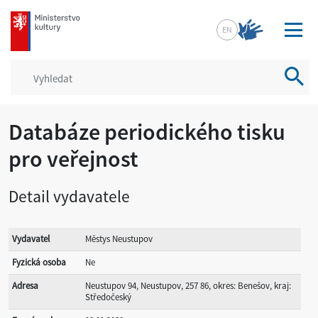
mkcr.cz
EN
Vyhled
Databáze periodického tisku
pro veřejnost
Detail vydavatele
Vydavatel
Městys Neustupov
Fyzická osoba
Ne
Adresa
Neustupov 94, Neustupov, 257 86, okres: Benešov, kraj:
Středočeský