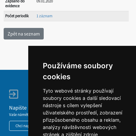
Zapsáno do
09.01.2020
evidence
Počet periodik
1 záznam
Používáme soubory
cookies
Tyto webové stránky používají
soubory cookies a další sledovací
nástroje s cílem vylepšení
Napište nám
uživatelského prostředí, zobrazení
Vaše náměty, komentáře, připomínky a dotazy nezůstanou bez odezvy.
přizpůsobeného obsahu a reklam,
Chci napsat MKČR
analýzy návštěvnosti webových
stránek a zjištění zdroje