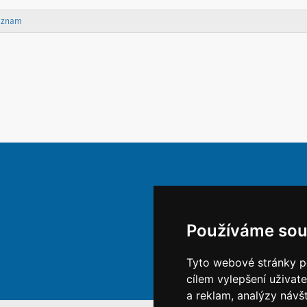
áznam
Používáme sou
Tyto webové stránky po
cílem vylepšení uživat
a reklam, analýzy návš