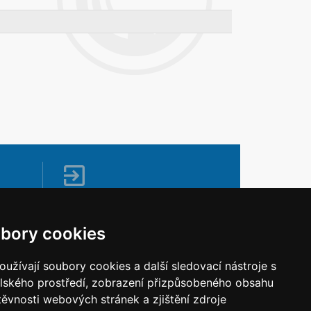
Napište nám
Vaše náměty, komentáře, připomínky a
bory cookies
dotazy nezůstanou bez odezvy.
Chci napsat MKČR
užívají soubory cookies a další sledovací nástroje s
elského prostředí, zobrazení přizpůsobeného obsahu
těvnosti webových stránek a zjištění zdroje