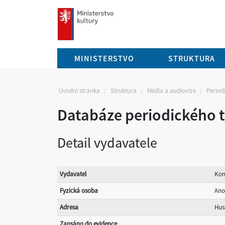
mkcr.cz
MINISTERSTVO
STRUKTURA
Úvodní stránka
Struktura
Média a audiovize
Periodi
Databáze periodického t
Detail vydavatele
Vydavatel
Kon
Fyzická osoba
Ano
Adresa
Hus
Zapsáno do evidence