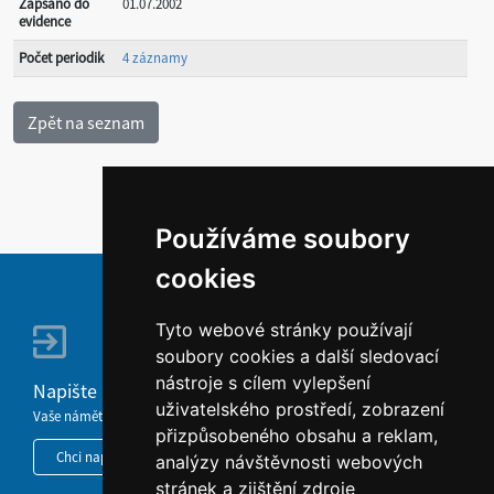
Zapsáno do
01.07.2002
evidence
Počet periodik
4 záznamy
Používáme soubory
cookies
Tyto webové stránky používají
soubory cookies a další sledovací
nástroje s cílem vylepšení
Napište nám
uživatelského prostředí, zobrazení
Vaše náměty, komentáře, připomínky a dotazy nezůstanou bez odezvy.
přizpůsobeného obsahu a reklam,
Chci napsat MKČR
analýzy návštěvnosti webových
stránek a zjištění zdroje