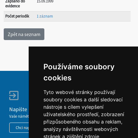
Zapsáno do
15.09.1999
evidence
Počet periodik
1 záznam
Používáme soubory
cookies
Tyto webové stránky používají
soubory cookies a další sledovací
nástroje s cílem vylepšení
Napište nám
uživatelského prostředí, zobrazení
Vaše náměty, komentáře, připomínky a dotazy nezůstanou bez odezvy.
přizpůsobeného obsahu a reklam,
Chci napsat MKČR
analýzy návštěvnosti webových
stránek a zjištění zdroje