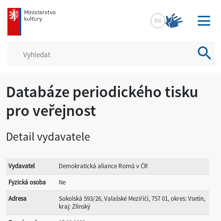
mkcr.cz
EN
Vyhled
Databáze periodického tisku
pro veřejnost
Detail vydavatele
Vydavatel
Demokratická aliance Romů v ČR
Fyzická osoba
Ne
Adresa
Sokolská 593/26, Valašské Meziříčí, 757 01, okres: Vsetín,
kraj: Zlínský