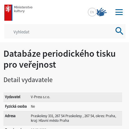
mkcr.cz
EN
Vyhled
Databáze periodického tisku
pro veřejnost
Detail vydavatele
Vydavatel
V-Press s.r.o.
Fyzická osoba
Ne
Adresa
Praskolesy 331, 267 54 Praskolesy , 267 54, okres: Praha,
kraj: Hlavní město Praha