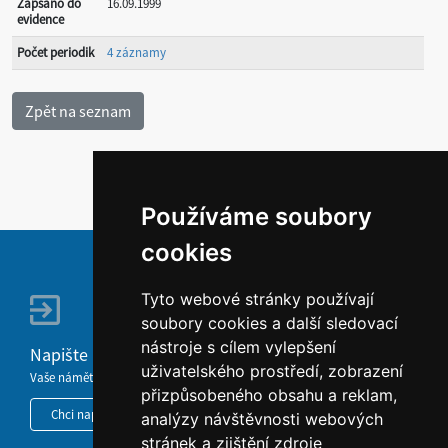
Zapsáno do
16.09.1999
evidence
Počet periodik
4 záznamy
Používáme soubory
cookies
Tyto webové stránky používají
soubory cookies a další sledovací
nástroje s cílem vylepšení
Napište nám
uživatelského prostředí, zobrazení
Vaše náměty, komentáře, připomínky a dotazy nezůstanou bez odezvy.
přizpůsobeného obsahu a reklam,
Chci napsat MKČR
analýzy návštěvnosti webových
stránek a zjištění zdroje