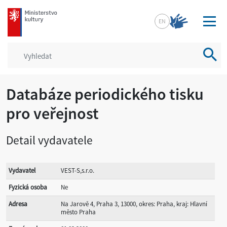
mkcr.cz
EN
Vyhled
Databáze periodického tisku
pro veřejnost
Detail vydavatele
Vydavatel
VEST-S,s.r.o.
Fyzická osoba
Ne
Adresa
Na Jarově 4, Praha 3, 13000, okres: Praha, kraj: Hlavní
město Praha