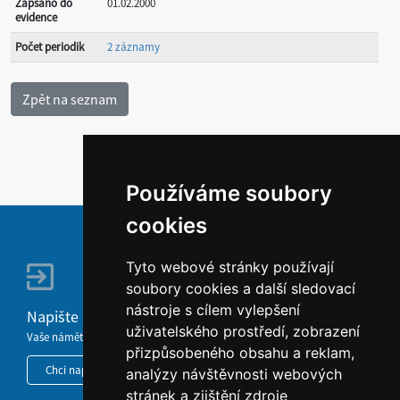
Zapsáno do
01.02.2000
evidence
Počet periodik
2 záznamy
Používáme soubory
cookies
Tyto webové stránky používají
soubory cookies a další sledovací
nástroje s cílem vylepšení
Napište nám
uživatelského prostředí, zobrazení
Vaše náměty, komentáře, připomínky a dotazy nezůstanou bez odezvy.
přizpůsobeného obsahu a reklam,
Chci napsat MKČR
analýzy návštěvnosti webových
stránek a zjištění zdroje