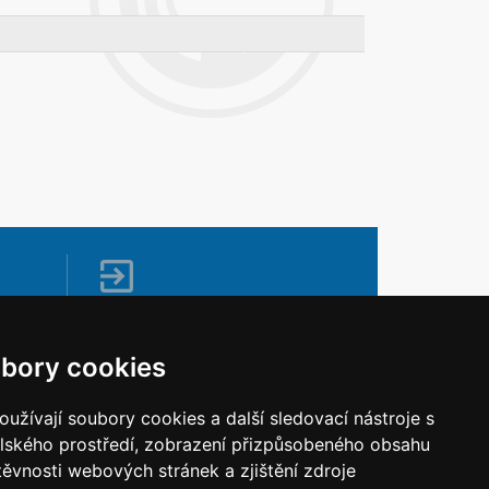
Napište nám
Vaše náměty, komentáře, připomínky a
bory cookies
dotazy nezůstanou bez odezvy.
Chci napsat MKČR
užívají soubory cookies a další sledovací nástroje s
elského prostředí, zobrazení přizpůsobeného obsahu
těvnosti webových stránek a zjištění zdroje