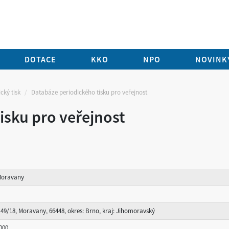
DOTACE
KKO
NPO
NOVINKY
cký tisk
Databáze periodického tisku pro veřejnost
isku pro veřejnost
Moravany
 49/18, Moravany, 66448, okres: Brno, kraj: Jihomoravský
000