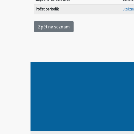
Počet periodik
3 záz