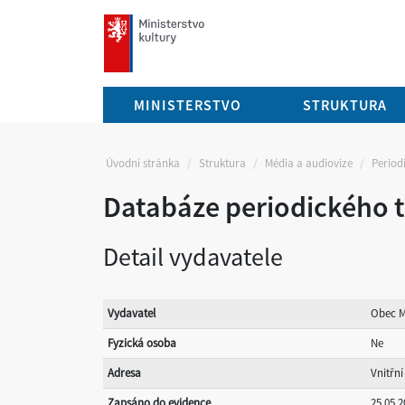
mkcr.cz
MINISTERSTVO
STRUKTURA
Úvodní stránka
Struktura
Média a audiovize
Periodi
Databáze periodického t
Detail vydavatele
Vydavatel
Obec 
Fyzická osoba
Ne
Adresa
Vnitřní
Zapsáno do evidence
25.05.2