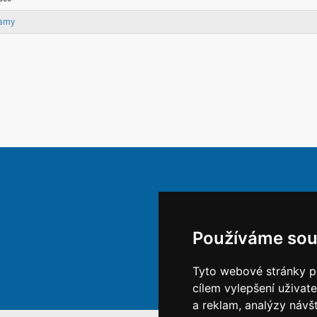
namy
Používáme sou
Tyto webové stránky po
cílem vylepšení uživat
a reklam, analýzy návš