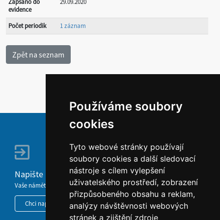
Zapsáno do
29.09.2020
evidence
Počet periodik
1 záznam
Používáme soubory
cookies
Tyto webové stránky používají
soubory cookies a další sledovací
nástroje s cílem vylepšení
Napište nám
uživatelského prostředí, zobrazení
Vaše náměty, komentáře, připomínky a dotazy nezůstanou bez odezvy.
přizpůsobeného obsahu a reklam,
Chci napsat MKČR
analýzy návštěvnosti webových
stránek a zjištění zdroje