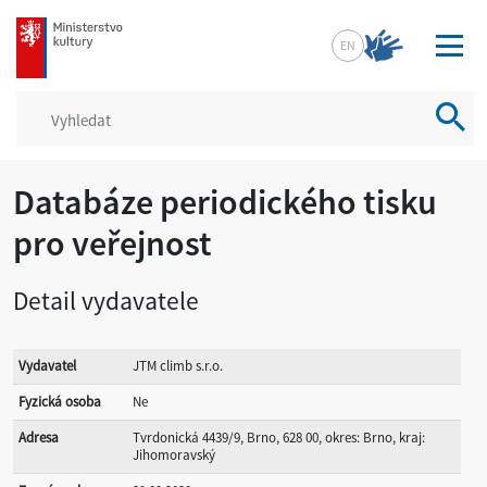
mkcr.cz
EN
Vyhled
Databáze periodického tisku
pro veřejnost
Detail vydavatele
Vydavatel
JTM climb s.r.o.
Fyzická osoba
Ne
Adresa
Tvrdonická 4439/9, Brno, 628 00, okres: Brno, kraj:
Jihomoravský