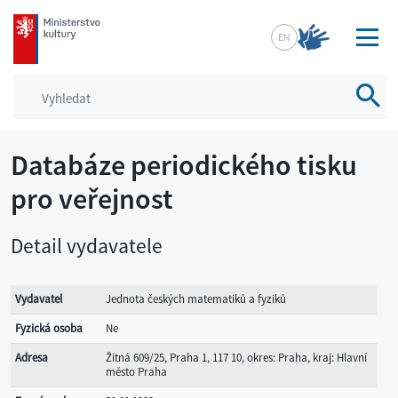
mkcr.cz
EN
Vyhled
Databáze periodického tisku
pro veřejnost
Detail vydavatele
Vydavatel
Jednota českých matematiků a fyziků
Fyzická osoba
Ne
Adresa
Žitná 609/25, Praha 1, 117 10, okres: Praha, kraj: Hlavní
město Praha