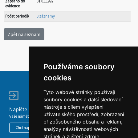
Zapsáno do
31.01.1992
evidence
Počet periodik
3 záznamy
Používáme soubory
cookies
Tyto webové stránky používají
soubory cookies a další sledovací
nástroje s cílem vylepšení
Napište nám
uživatelského prostředí, zobrazení
Vaše náměty, komentáře, připomínky a dotazy nezůstanou bez odezvy.
přizpůsobeného obsahu a reklam,
Chci napsat MKČR
analýzy návštěvnosti webových
stránek a zjištění zdroje